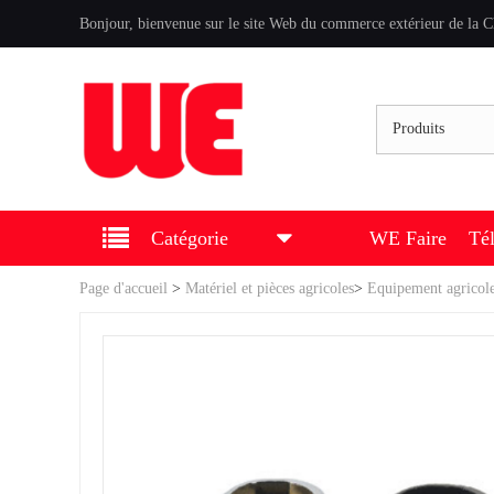
Bonjour, bienvenue sur le site Web du commerce extérieur de la C
Produits
Catégorie
WE Faire
Té
Page d'accueil
>
Matériel et pièces agricoles
>
Equipement agricol