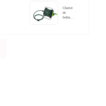
Chariot
de
bobine
de tuyau
GS8101-
1