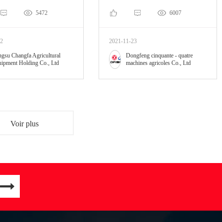
5472
6007
22
2021-11-23
ngsu Changfa Agricultural
Dongfeng cinquante - quatre
ipment Holding Co., Ltd
machines agricoles Co., Ltd
Voir plus