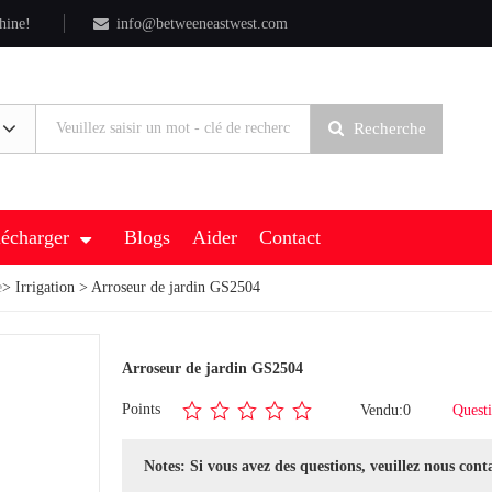
hine!
info@betweeneastwest.com
Recherche
lécharger
Blogs
Aider
Contact
e
>
Irrigation
> Arroseur de jardin GS2504
Arroseur de jardin GS2504
Points
Vendu:0
Questi
Notes: Si vous avez des questions, veuillez nous cont