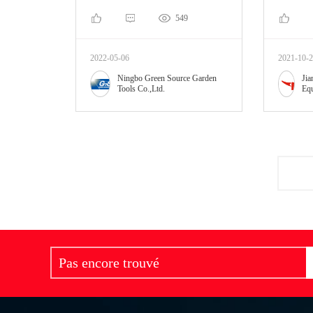
549
2022-05-06
2021-10-
Ningbo Green Source Garden
Jia
Tools Co.,Ltd.
Equ