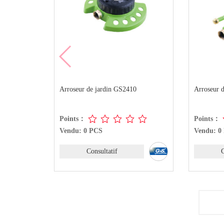
din GS2410
Arroseur de jardin GS2409
A
Points：
Vendu: 0 PCS
atif
Consultatif