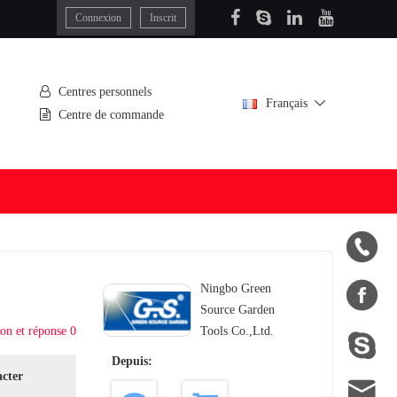
Connexion
Inscrit
Centres personnels
Français
Centre de commande


Ningbo Green
Source Garden
on et réponse 0
Tools Co.,Ltd.

Depuis:
acter
