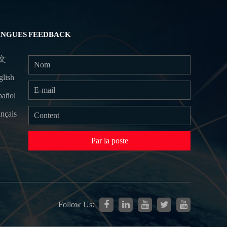
ANGUES
FEEDBACK
文
glish
pañol
nçais
Par la poste
Follow Us: