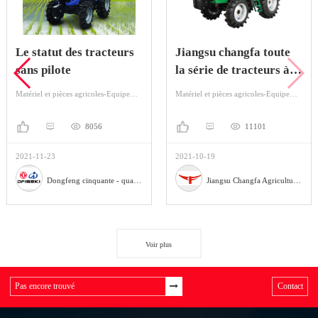
Le statut des tracteurs
Jiangsu changfa toute
sans pilote
la série de tracteurs à
roues
Matériel et pièces agricoles-Equipement agricole-Tracteur
Matériel et pièces agricoles-Equipement agricole-Tracteur
8056
11101
2021-11-23
2021-10-19
Dongfeng cinquante - quatre machines agricoles Co., Ltd
Jiangsu Changfa Agricultural Equipment Holding Co., Ltd
Voir plus
Contact