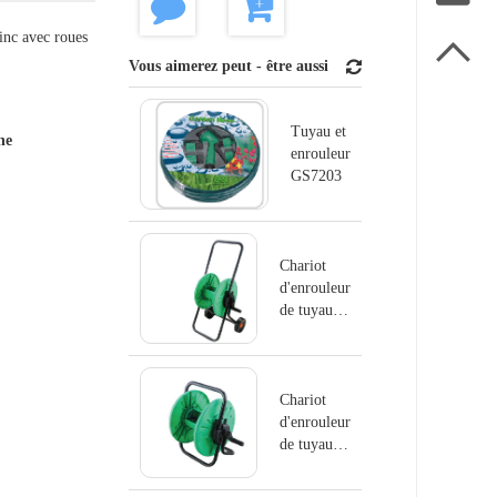
zinc avec roues

Vous aimerez peut - être aussi
Tuyau et
ne
enrouleur
GS7203
Chariot
d'enrouleur
de tuyau
GS8103
Chariot
d'enrouleur
de tuyau
GS8102