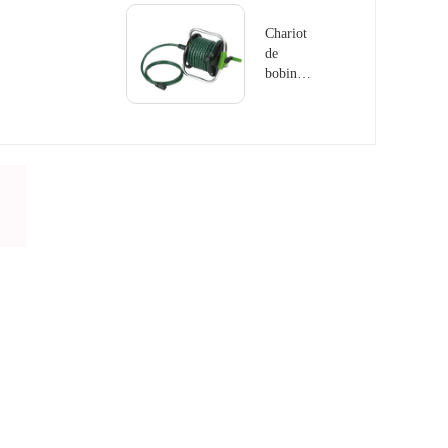
Chariot
de
bobine
de tuyau
GS8101-
1