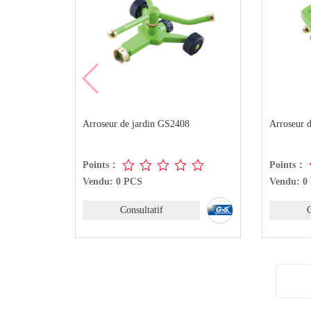
08
Arroseur de jardin GS2407
Arroseur
Points：
Points
Vendu: 0 PCS
Vendu: 
Consultatif