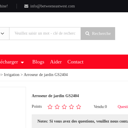
hine!
info@betweeneastwest.com
Recherche
lécharger
Blogs
Aider
Contact
e
>
Irrigation
> Arroseur de jardin GS2404
Arroseur de jardin GS2404
Points
Vendu:0
Questi
Notes: Si vous avez des questions, veuillez nous cont