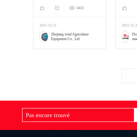
6431
2021-12-21
2021-11-
Zhejiang vend Agriculture
Don
Equipment Co., Ltd
mac