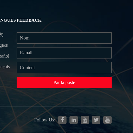
ANGUES
FEEDBACK
文
glish
pañol
nçais
Par la poste
Follow Us: