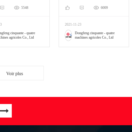
5548
6009
23
2021-11-23
gfeng cinquante - quatre
Dongfeng cinquante - quatre
hines agricoles Co., Ltd
machines agricoles Co., Ltd
Voir plus