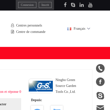
Connexion
Inscrit
Centres personnels
Français
Centre de commande


Ningbo Green
Source Garden
on et réponse 0
Tools Co.,Ltd.

Depuis:
acter
