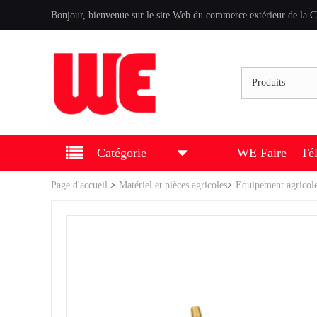
Bonjour, bienvenue sur le site Web du commerce extérieur de la C
Produits
Catégorie
WE Faire
Té
Page d'accueil
>
Matériel et pièces agricoles
>
Equipement agricol