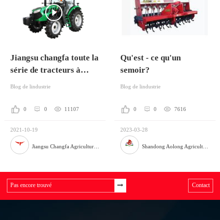
Jiangsu changfa toute la
Qu'est - ce qu'un
série de tracteurs à
semoir?
roues
Blog de lindustrie
Blog de lindustrie
0
0
11107
0
0
7616
2021-10-19
2023-03-28
Jiangsu Changfa Agricultural Equipment Holding Co., Ltd
Shandong Aolong Agricultural Machinery Manufacturing Co., Ltd.
Contact