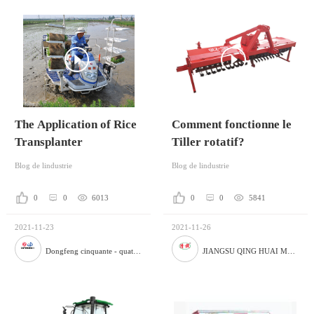
The Application of Rice
Comment fonctionne le
Transplanter
Tiller rotatif?
Blog de lindustrie
Blog de lindustrie
0
0
6013
0
0
5841
2021-11-23
2021-11-26
Dongfeng cinquante - quatre machines agricoles Co., Ltd
JIANGSU QING HUAI MACHINERY CO.,LTD