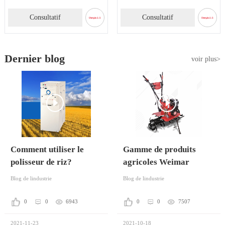
Consultatif
Consultatif
Dernier blog
voir plus>
Comment utiliser le
Gamme de produits
polisseur de riz?
agricoles Weimar
Blog de lindustrie
Blog de lindustrie
0
0
6943
0
0
7507
2021-11-23
2021-10-18