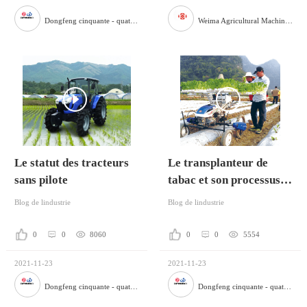
Dongfeng cinquante - quatre machines agricoles Co., Ltd
Weima Agricultural Machinery Co., Ltd.
Le statut des tracteurs
Le transplanteur de
sans pilote
tabac et son processus
de plantation
Blog de lindustrie
Blog de lindustrie
0
0
8060
0
0
5554
2021-11-23
2021-11-23
Dongfeng cinquante - quatre machines agricoles Co., Ltd
Dongfeng cinquante - quatre machines agricoles Co., Ltd