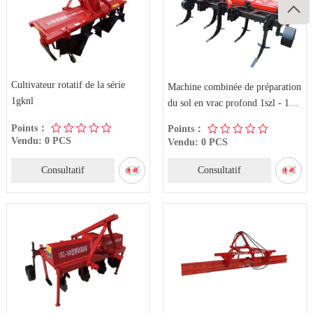

Cultivateur rotatif de la série
Machine combinée de préparation
1gknl
du sol en vrac profond 1szl - 180
- 300
Points：
Points：
Vendu: 0 PCS
Vendu: 0 PCS
Consultatif
Consultatif