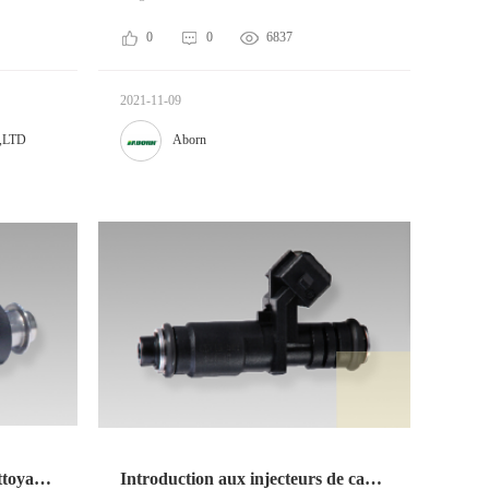
0
0
6837
2021-11-09
.,LTD
Aborn
Méthode de blocage et de nettoyage de la buse d'injection de carburant
Introduction aux injecteurs de carburant