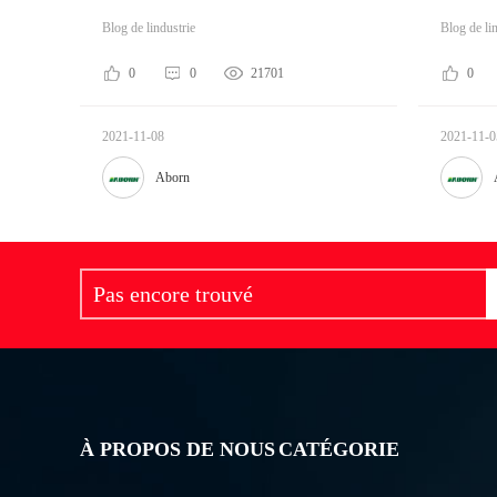
Blog de lindustrie
Blog de li
0
0
21701
0
2021-11-08
2021-11-0
Aborn
À PROPOS DE NOUS
CATÉGORIE