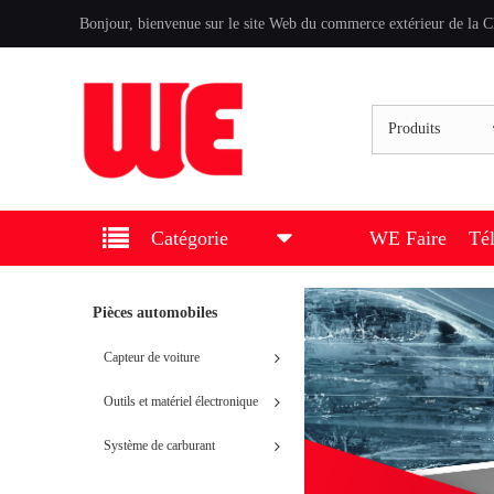
Bonjour, bienvenue sur le site Web du commerce extérieur de la C
Produits
Catégorie
WE Faire
Té
Pièces automobiles
Capteur de voiture
Outils et matériel électronique
Système de carburant