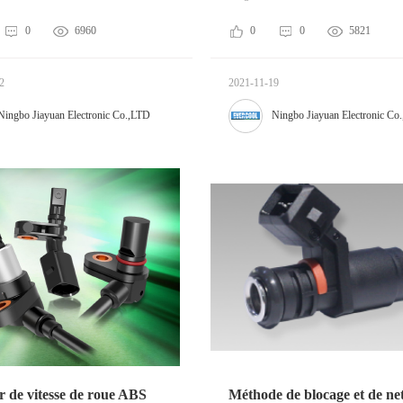
0
6960
0
0
5821
2
2021-11-19
Ningbo Jiayuan Electronic Co.,LTD
Ningbo Jiayuan Electronic Co
 de vitesse de roue ABS