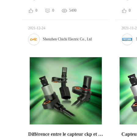
0
0
5490
0
2021-12-24
2021-11-2
Shenzhen Chichi Electric Co., Ltd
Différence entre le capteur ckp et le capteur CMP
Capteur