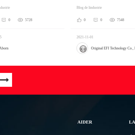
ndustrie
Blog de lindustrie
0
5728
0
0
7548
5
2021-11-01
Aborn
Original EFI Technology Co., 
AIDER
L