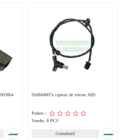
t003864
Dz0604807a capteur de vitesse ABS
Points：
Vendu: 0 PCS
Consultatif