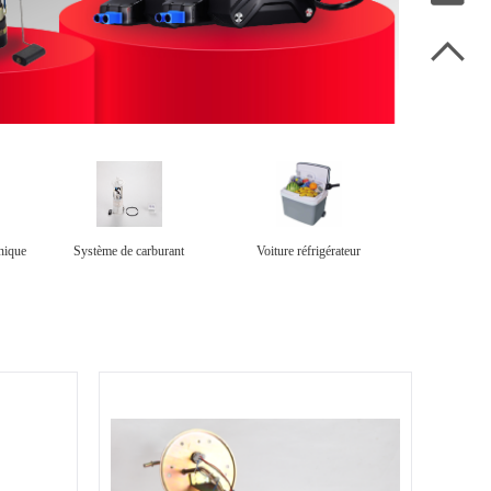

onique
Système de carburant
Voiture réfrigérateur