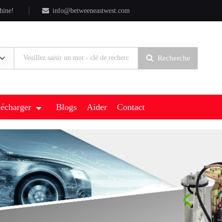
hine!
info@betweeneastwest.com
Recherche
lécharger
Blogs
Aider
Contact