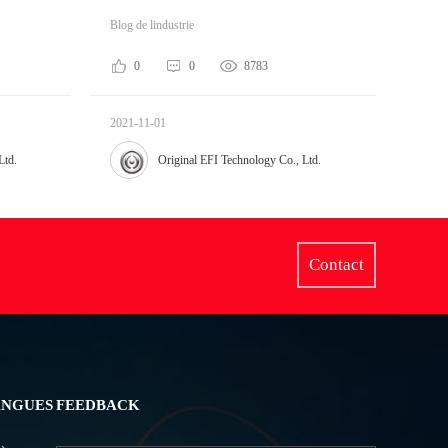
Blog de lindustrie
0
0
8783
2021-11-01
Ltd.
Original EFI Technology Co., Ltd.
Contact
ANGUES
FEEDBACK