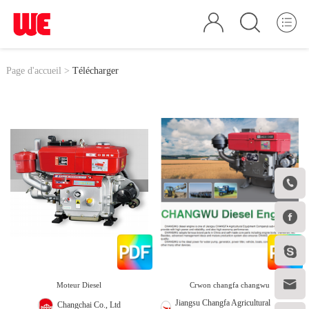
Page d'accueil >
Télécharger




Moteur Diesel
Crwon changfa changwu
Jiangsu Changfa Agricultural
Changchai Co., Ltd