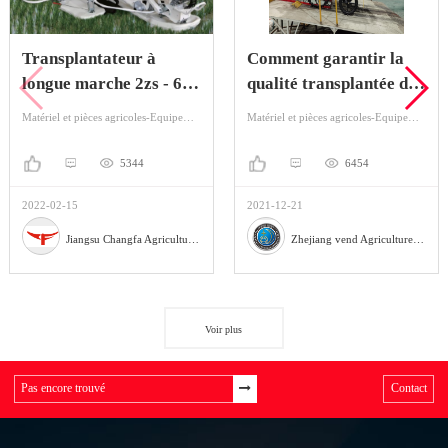
Transplantateur à
Comment garantir la
longue marche 2zs - 6ht
qualité transplantée de
/ 2zs - 4ht / 2zs - 4hd
la Production?
Matériel et pièces agricoles-Equipement agricole-Plantation de machines
Matériel et pièces agricoles-Equipement agricole-Plantation de machines
5344
6454
2022-02-15
2021-12-21
Jiangsu Changfa Agricultural Equipment Holding Co., Ltd
Zhejiang vend Agriculture Equipment Co., Ltd
Voir plus
Contact