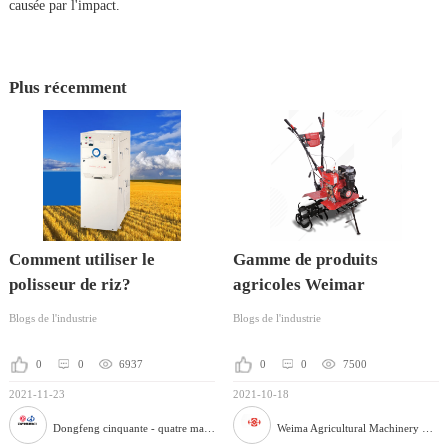
causée par l'impact.
Plus récemment
Comment utiliser le
Gamme de produits
polisseur de riz?
agricoles Weimar
Blogs de l'industrie
Blogs de l'industrie
0
0
6937
0
0
7500
2021-11-23
2021-10-18
Dongfeng cinquante - quatre machines agricoles Co., Ltd
Weima Agricultural Machinery Co., Ltd.