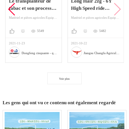
Le transplanteur de
Long Hair 2zg - 6Y
tabac et son processus
High Speed ride
de plantation
transplanter
Matériel et pièces agricoles-Equipement agricole-Plantation de machines
Matériel et pièces agricoles-Equipement agricole-Plantation de machines
5549
5482
2021-11-23
2021-10-22
Dongfeng cinquante - quatre machines agricoles Co., Ltd
Jiangsu Changfa Agricultural Equipment Holding Co., Ltd
Voir plus
Les gens qui ont vu ce contenu ont également regardé