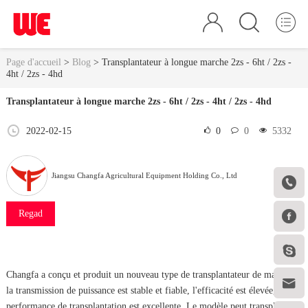
Page d'accueil
>
Blog
>
Transplantateur à longue marche 2zs - 6ht / 2zs -
4ht / 2zs - 4hd
Transplantateur à longue marche 2zs - 6ht / 2zs - 4ht / 2zs - 4hd
2022-02-15
0
0
5332
Jiangsu Changfa Agricultural Equipment Holding Co., Ltd

Regad


Changfa a conçu et produit un nouveau type de transplantateur de marche,

la transmission de puissance est stable et fiable, l'efficacité est élevée, la
performance de transplantation est excellente. Le modèle peut transplanter