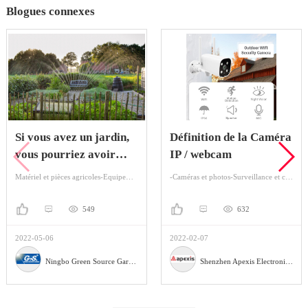
Blogues connexes
Si vous avez un jardin,
Définition de la Caméra
vous pourriez avoir
IP / webcam
besoin d'un arroseur de
Matériel et pièces agricoles-Equipement agricole-Irrigation
-Caméras et photos-Surveillance et caméras de sécurité
jardin
549
632
2022-05-06
2022-02-07
Ningbo Green Source Garden Tools Co.,Ltd.
Shenzhen Apexis Electronic Co.,Ltd