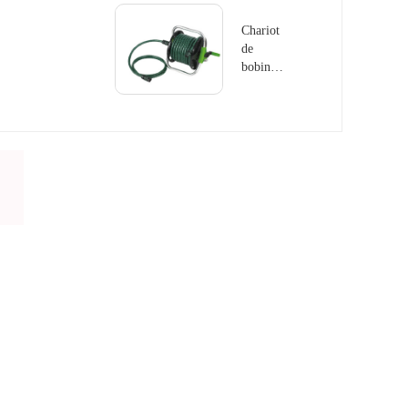
Chariot
de
bobine
de tuyau
GS8101-
1