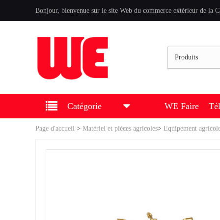
Bonjour, bienvenue sur le site Web du commerce extérieur de la C
Produits
Catégorie
WE Faire
Té
Page d'accueil
>
Matériel et pièces agricoles
>
Equipement agricol