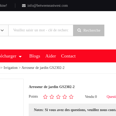
hine!
info@betweeneastwest.com
Recherche
lécharger
Blogs
Aider
Contact
e
>
Irrigation
> Arroseur de jardin GS2302-2
Arroseur de jardin GS2302-2
Points
Vendu:0
Questi
Notes: Si vous avez des questions, veuillez nous cont