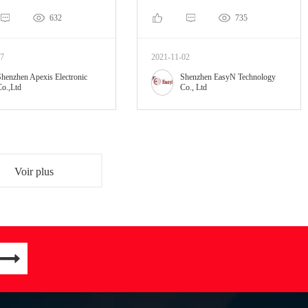
632
735
07
2021-11-02
henzhen Apexis Electronic
Shenzhen EasyN Technology
o.,Ltd
Co., Ltd
Voir plus