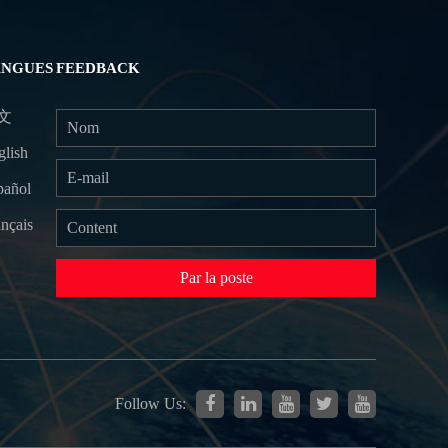
ANGUES
FEEDBACK
文
glish
pañol
nçais
Par la poste
Follow Us: