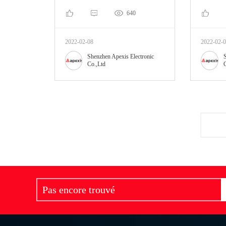
640
2022-02-08
2022-02-
Shenzhen Apexis Electronic
S
Co.,Ltd
C