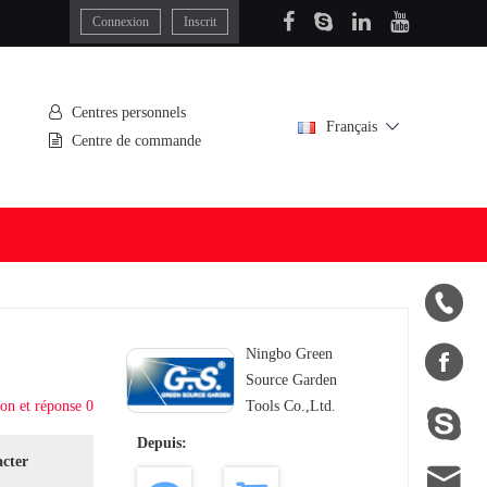
Connexion
Inscrit
Centres personnels
Français
Centre de commande


Ningbo Green
Source Garden
on et réponse 0
Tools Co.,Ltd.

Depuis:
acter
