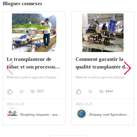
Blogues connexes
Le transplanteur de
Comment garantir la
tabac et son processus
qualité transplantée de
de plantation
la Production?
Matériel et pièces agricoles-Equipement agricole-Plantation de machines
Matériel et pièces agricoles-Equipement agricole-Plantation de machines
5557
6444
2021-11-23
2021-12-21
Dongfeng cinquante - quatre machines agricoles Co., Ltd
Zhejiang vend Agriculture Equipment Co., Ltd