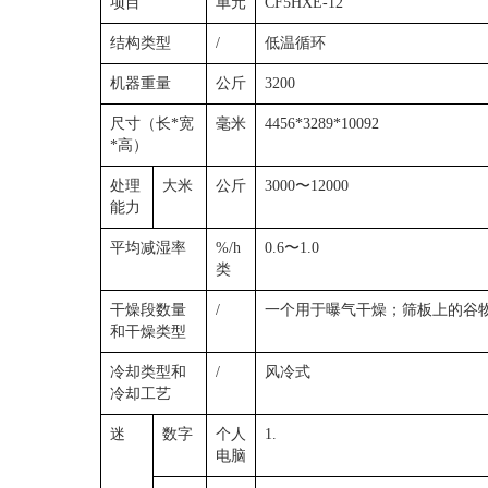
项目
单元
CF5HXE-12
结构类型
/
低温循环
机器重量
公斤
3200
尺寸（长*宽
毫米
4456*3289*10092
*高）
处理
大米
公斤
3000〜12000
能力
平均减湿率
%/h
0.6〜1.0
类
干燥段数量
/
一个用于曝气干燥；筛板上的谷
和干燥类型
冷却类型和
/
风冷式
冷却工艺
迷
数字
个人
1.
电脑