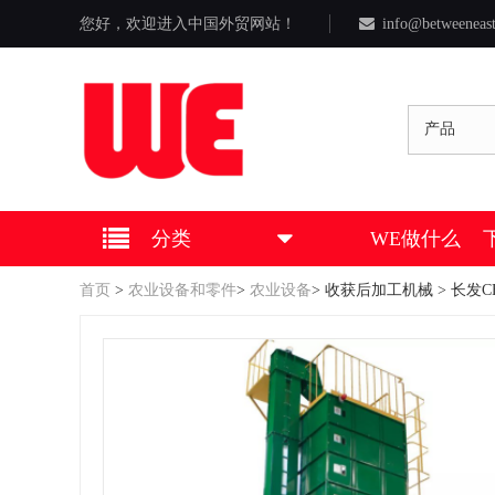
您好，欢迎进入中国外贸网站！
info@betweeneas
产品
分类
WE做什么
首页
>
农业设备和零件
>
农业设备
>
收获后加工机械
> 长发C