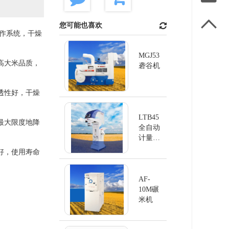

您可能也喜欢
操作系统，干燥
MGJ53
高大米品质，
砻谷机
透性好，干燥
LTB45
最大限度地降
全自动
计量清
洗机
好，使用寿命
AF-
10M碾
米机