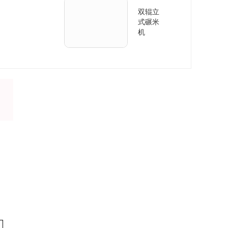
双辊立
式碾米
机