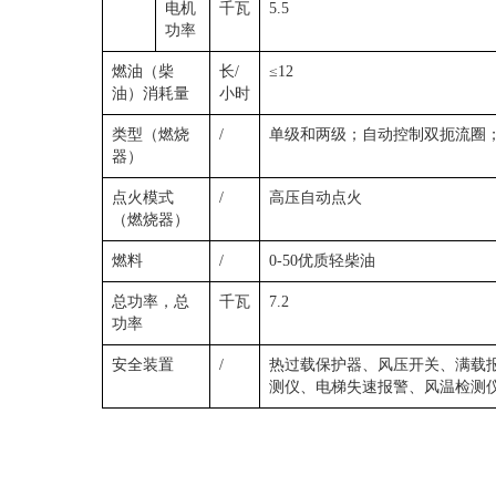
电机
千瓦
5.5
功率
燃油（柴
长/
≤12
油）消耗量
小时
类型（燃烧
/
单级和两级；自动控制双扼流圈
器）
点火模式
/
高压自动点火
（燃烧器）
燃料
/
0-50优质轻柴油
总功率，总
千瓦
7.2
功率
安全装置
/
热过载保护器、风压开关、满载
测仪、电梯失速报警、风温检测