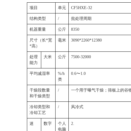
项目
单元
CF5HXE-32
结构类型
/
批处理周期
机器重量
公斤
8350
尺寸（长*宽
毫米
3090*2260*12380
*高）
处理
大米
公斤
7500-32000
能力
平均减湿率
%/h
0.6〜1.0
类
干燥段数量
/
一个用于曝气干燥；筛板上的谷
和干燥类型
冷却类型和
/
风冷式
冷却工艺
迷
数字
个人
2.
电脑