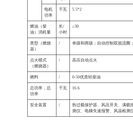
电机
千瓦
5.5*2
功率
燃油（柴
长/
≤30
油）消耗量
小时
类型（燃烧
/
单级和两级；自动控制双扼流圈
器）
点火模式
/
高压自动点火
（燃烧器）
燃料
/
0-50优质轻柴油
总功率，总
千瓦
16.6
功率
安全装置
/
热过载保护器、风压开关、满载
测仪、电梯失速报警、风温检测