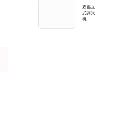
双辊立
式碾米
机