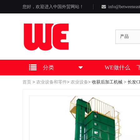
您好，欢迎进入中国外贸网站！
info@betweeneas
产品
分类
WE做什么
首页
>
农业设备和零件
>
农业设备
>
收获后加工机械
> 长发C