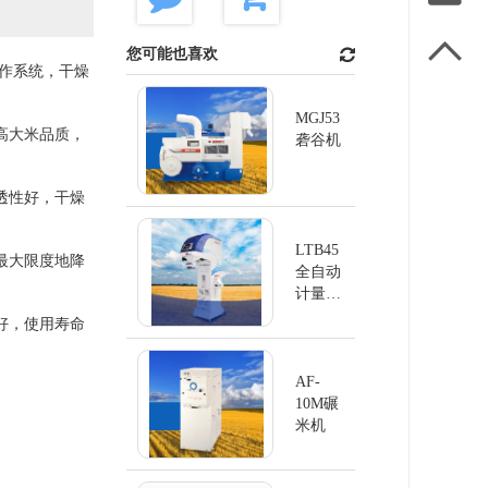

您可能也喜欢
操作系统，干燥
MGJ53
高大米品质，
砻谷机
透性好，干燥
LTB45
最大限度地降
全自动
计量清
洗机
好，使用寿命
AF-
10M碾
米机