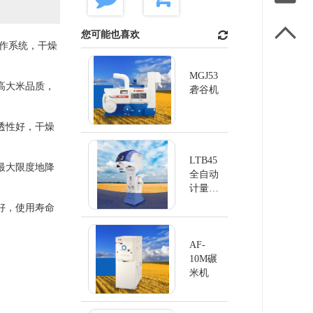

您可能也喜欢
操作系统，干燥
MGJ53
高大米品质，
砻谷机
透性好，干燥
LTB45
最大限度地降
全自动
计量清
洗机
好，使用寿命
AF-
10M碾
米机