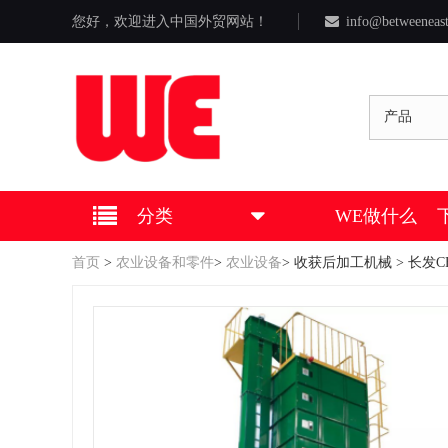
您好，欢迎进入中国外贸网站！
info@betweeneas
产品
分类
WE做什么
首页
>
农业设备和零件
>
农业设备
>
收获后加工机械
> 长发C