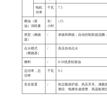
电机
千瓦
7.5
功率
燃油（柴
长/
≤15
油）消耗量
小时
类型（燃烧
/
单级和两级；自动控制双扼流圈
器）
点火模式
/
高压自动点火
（燃烧器）
燃料
/
0-50优质轻柴油
总功率，总
千瓦
9.2
功率
安全装置
/
热过载保护器、风压开关、满载
测仪、电梯失速报警、风温检测