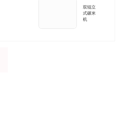
双辊立
式碾米
机