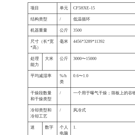
项目
单元
CF5HXE-15
结构类型
/
低温循环
机器重量
公斤
3500
尺寸（长*宽
毫米
4456*3289*11392
*高）
处理
大米
公斤
3000〜15000
能力
平均减湿率
%/h
0.6〜1.0
类
干燥段数量
/
一个用于曝气干燥；筛板上的谷
和干燥类型
冷却类型和
/
风冷式
冷却工艺
迷
数字
个人
1.
电脑