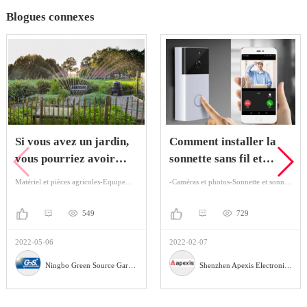
Blogues connexes
Si vous avez un jardin,
Comment installer la
vous pourriez avoir
sonnette sans fil et
besoin d'un arroseur de
comment fonctionne - t
Matériel et pièces agricoles-Equipement agricole-Irrigation
-Caméras et photos-Sonnette et sonnette
jardin
- elle?
549
729
2022-05-06
2022-02-07
Ningbo Green Source Garden Tools Co.,Ltd.
Shenzhen Apexis Electronic Co.,Ltd