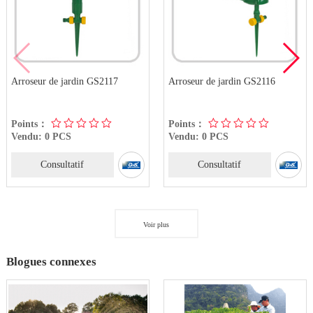
 jardin GS2117
Arroseur de jardin GS2116
Arroseur d
Points：
Points：
PCS
Vendu: 0 PCS
Vendu: 0 
ultatif
Consultatif
Cons
Voir plus
Blogues connexes