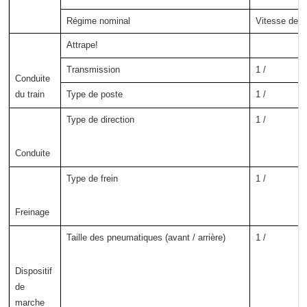
Régime nominal
Vitesse de ro
Attrape!
Transmission
1 /
Conduite 
du train
Type de poste
1 /
Type de direction
1 /
Conduite
Type de frein
1 /
Freinage
Taille des pneumatiques (avant / arrière)
1 /
Dispositif 
de 
marche