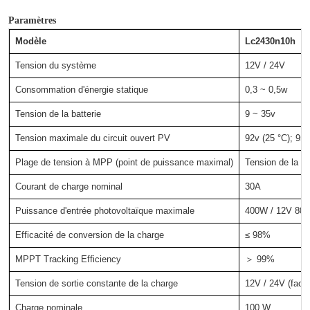
Paramètres
Modèle
Lc2430n10h
Tension du système
12V / 24V
Consommation d'énergie statique
0,3 ~ 0,5w
Tension de la batterie
9 ~ 35v
Tension maximale du circuit ouvert PV
92v (25 °C); 95
Plage de tension à MPP (point de puissance maximal)
Tension de la ba
Courant de charge nominal
30A
Puissance d'entrée photovoltaïque maximale
400W / 12V 800
Efficacité de conversion de la charge
≤ 98%
MPPT Tracking Efficiency
＞ 99%
Tension de sortie constante de la charge
12V / 24V (facult
Charge nominale
100 W