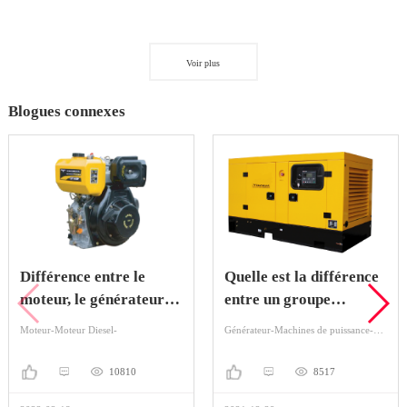
Voir plus
Blogues connexes
Différence entre le
Quelle est la différence
moteur, le générateur et
entre un groupe
le moteur
électrogène et un
Moteur-Moteur Diesel-
Générateur-Machines de puissance-Générateur d’essence
groupe électrogène?
10810
8517