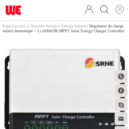
Page d'accueil
>
Nouvelle énergie
>
Énergie solaire
>
Régulateur de charge
solaire domestique
> Lc2430n10h MPPT Solar Energy Charger Controller



