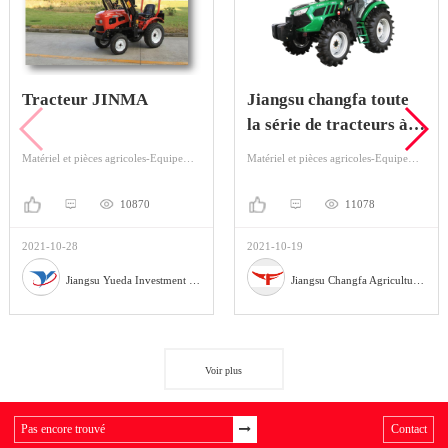
Tracteur JINMA
Jiangsu changfa toute
la série de tracteurs à
roues
Matériel et pièces agricoles-Equipement agricole-Tracteur
Matériel et pièces agricoles-Equipement agricole-Tracteur
10870
11078
2021-10-28
2021-10-19
Jiangsu Yueda Investment Co., Ltd
Jiangsu Changfa Agricultural Equipment Holding Co., Ltd
Voir plus
Contact