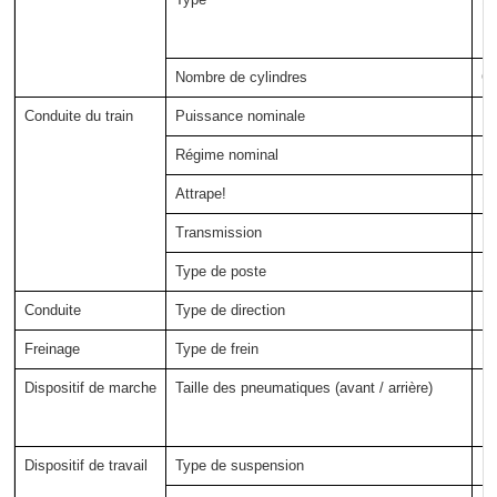
Nombre de cylindres
Cy
Conduite du train
Puissance nominale
K
Régime nominal
R 
Attrape!
1 
Transmission
1 
Type de poste
1 
Conduite
Type de direction
1 
Freinage
Type de frein
1 
Dispositif de marche
Taille des pneumatiques (avant / arrière)
1 
Dispositif de travail
Type de suspension
1 