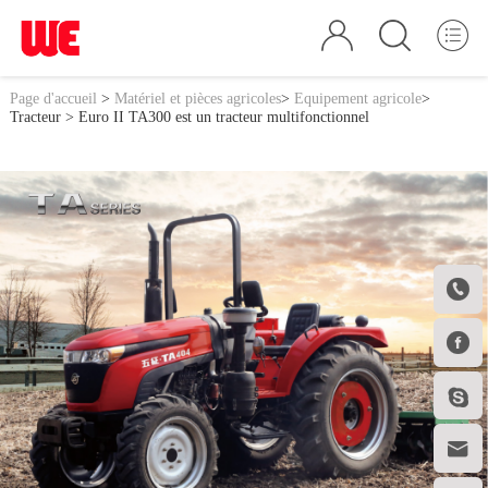
Page d'accueil
>
Matériel et pièces agricoles
>
Equipement agricole
>
Tracteur
> Euro II TA300 est un tracteur multifonctionnel



