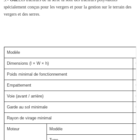
spécialement conçus pour les vergers et pour la gestion sur le terrain des 
vergers et des serres.
Modèle
Dimensions (l × W × h)
Ou
Poids minimal de fonctionnement
K
Empattement
Ou
Voie (avant / arrière)
Ou
Garde au sol minimale
Ou
Rayon de virage minimal
M
Moteur
Modèle
1 
Type
1 