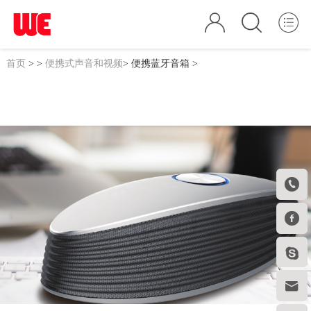
首页
>
>
便携式声音和视频
>
便携蓝牙音箱
>



