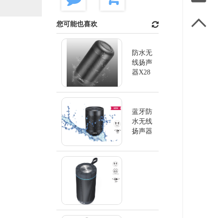

您可能也喜欢
防水无
线扬声
器X28
蓝牙防
水无线
扬声器