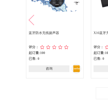
扬声器
X16蓝牙无线扬声器
评分：
起订量:100
已售: 0
询
咨询