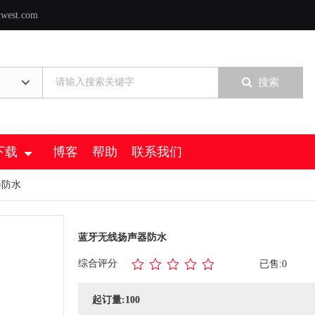
twest.com
搜索
下载
博客
帮助
联系我们
器防水
蓝牙无线扬声器防水
综合评分
已售:0
起订量:100