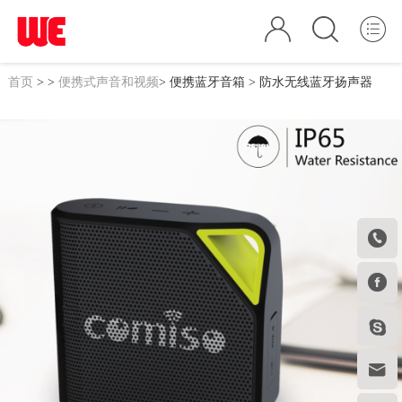
首页
>
>
便携式声音和视频
>
便携蓝牙音箱
> 防水无线蓝牙扬声器



