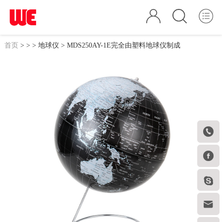
首页
>
>
>
地球仪
> MDS250AY-1E完全由塑料地球仪制成



