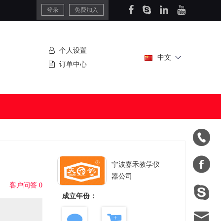
登录
免费加入
个人设置
中文
订单中心


宁波嘉禾教学仪
器公司
客户问答 0

成立年份：
