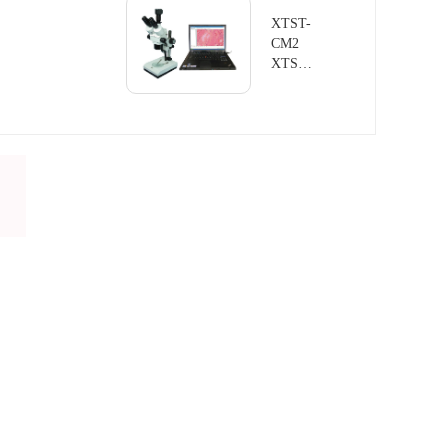
微镜
XTST-
CM2
XTS系
列立体
变焦显
微镜