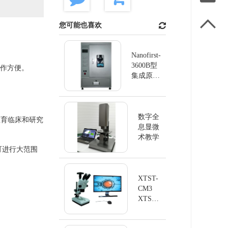

您可能也喜欢
Nanofirst-
3600B型
操作方便。
集成原子
力显微镜
一体式
AFM
数字全
教育临床和研究
息显微
术教学
可进行大范围
XTST-
CM3
XTS系
列立体
变焦显