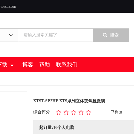
twest.com
搜索
下载
博客
帮助
联系我们
XTST-SP2HF XTS系列立体变焦显微镜
综合评分
已售:0
起订量:10个人电脑