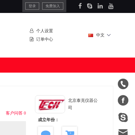
登录
免费加入
个人设置
中文
订单中心


北京泰克仪器公
司
客户问答 0

成立年份：
