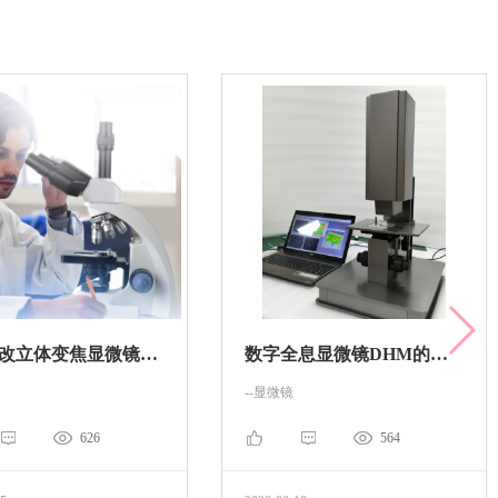
如何更改立体变焦显微镜的变焦？
数字全息显微镜DHM的优点
--显微镜
626
564