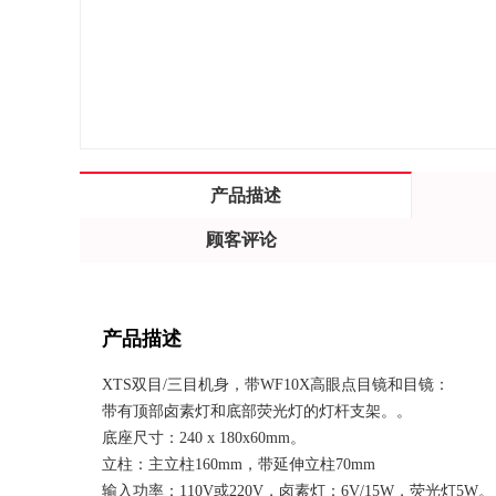
产品描述
顾客评论
产品描述
XTS双目/三目机身，带WF10X高眼点目镜和目镜：
带有顶部卤素灯和底部荧光灯的灯杆支架。。
底座尺寸：240 x 180x60mm。
立柱：主立柱160mm，带延伸立柱70mm
输入功率：110V或220V，卤素灯：6V/15W，荧光灯5W。