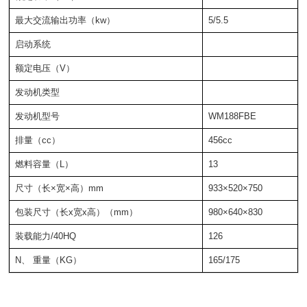
最大交流输出功率（kw）
5/5.5
启动系统
额定电压（V）
发动机类型
发动机型号
WM188FBE
排量（cc）
456cc
燃料容量（L）
13
尺寸（长×宽×高）mm
933×520×750
包装尺寸（长x宽x高）（mm）
980×640×830
装载能力/40HQ
126
N、 重量（KG）
165/175