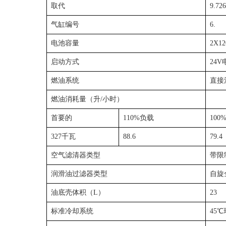
取代
9.72
气缸编号
6.
电池容量
2X1
启动方式
24
燃油系统
直接
燃油消耗量（升/小时）
首要的
110%负载
100
327千瓦
88.6
79.4
空气滤清器类型
带限
润滑油过滤器类型
自旋
油底壳体积（L）
23
标准冷却系统
45