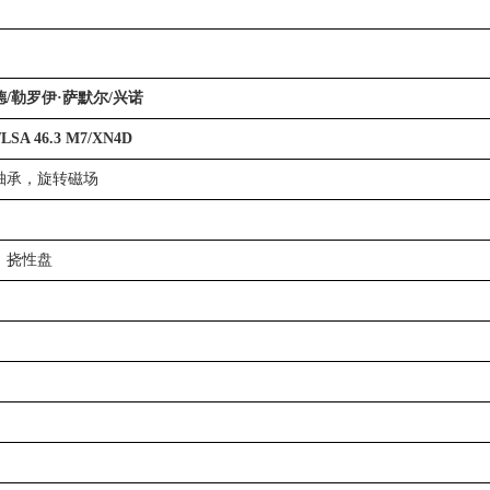
/勒罗伊·萨默尔/兴诺
/LSA 46.3 M7/XN4D
轴承，旋转磁场
，挠性盘