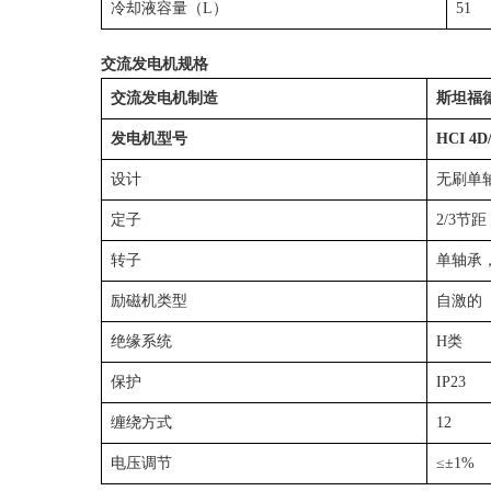
冷却液容量（L）
51
交流发电机规格
交流发电机制造
斯坦福德
发电机型号
HCI 4D
设计
无刷单
定子
2/3节距
转子
单轴承
励磁机类型
自激的
绝缘系统
H类
保护
IP23
缠绕方式
12
电压调节
≤±1%