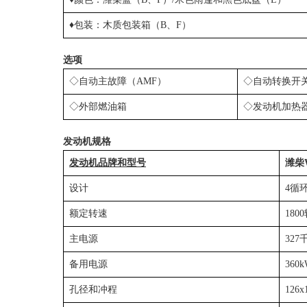
♦包装：木质包装箱（B、F）
选项
◇自动主故障（AMF）
◇自动转换开关
◇外部燃油箱
◇发动机加热
发动机规格
发动机品牌和型号
潍柴W
设计
4循
额定转速
180
主电源
327
备用电源
360
孔径和冲程
126x