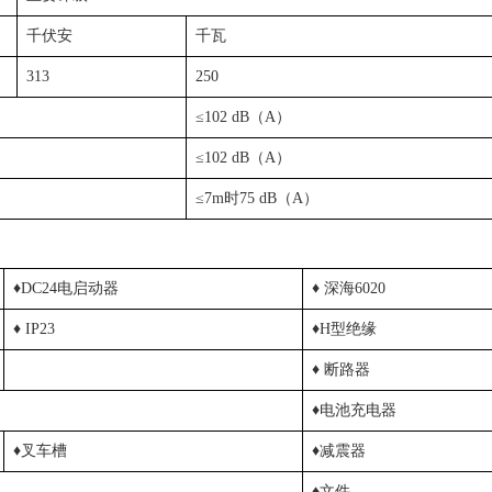
千伏安
千瓦
313
250
≤102 dB（A）
≤102 dB（A）
≤7m时75 dB（A）
♦DC24电启动器
♦ 深海6020
♦ IP23
♦H型绝缘
♦ 断路器
♦电池充电器
♦叉车槽
♦减震器
♦文件