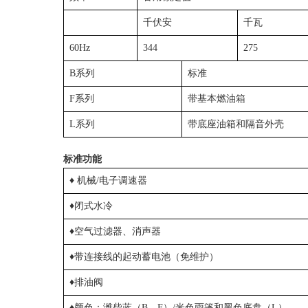
千伏安
千瓦
60Hz
344
275
B系列
标准
F系列
带基本燃油箱
L系列
带底座油箱和隔音外壳
标准功能
♦ 机械/电子调速器
♦闭式水冷
♦空气过滤器、消声器
♦带连接线的起动蓄电池（免维护）
♦排油阀
♦颜色：潍柴蓝（B、F）/米色雨篷和黑色底盘（L）