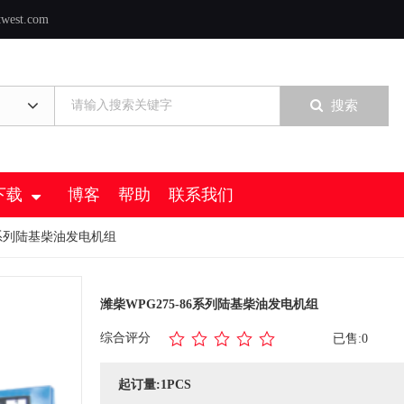
twest.com
搜索
下载
博客
帮助
联系我们
86系列陆基柴油发电机组
潍柴WPG275-86系列陆基柴油发电机组
综合评分
已售:0
起订量:1PCS