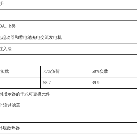
6升
20A。h类
V电起动器和蓄电池充电交流发电机
注入法
%负载
75%负荷
50%负载
58.7
39.9
制指示器的干式可更换元件
全流过滤器
℃环境散热器