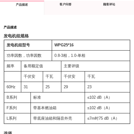
客户问答
顾客评论
产品描述
产品描述
发电机组规格
发电机组型号
WPG25*16
功率因数，功率因数
0.8-3相，1.0-单相
频率
备用额定值
主要评级
千伏安
千瓦
千伏安
千瓦
60Hz
31
25
29
23
B系列
标准
≤102 dB（A）
F系列
带基本燃油箱
≤102 dB（A）
L系列
带底座油箱和隔音外壳
≤7m时75 dB（A）
选项