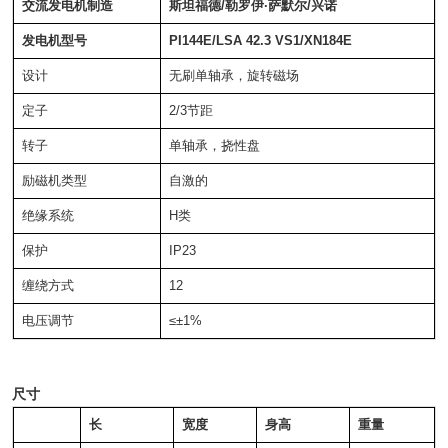
交流发电机制造
斯坦福德/勒罗伊·萨默尔/兴诺
发电机型号
PI144E/LSA 42.3 VS1/XN184E
设计
无刷单轴承，旋转磁场
定子
2/3节距
转子
单轴承，挠性盘
励磁机类型
自激的
绝缘系统
H类
保护
IP23
缠绕方式
12
电压调节
≤±1%
尺寸
长
宽度
身高
重量