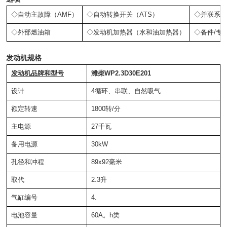
◇自动主故障（AMF）
◇自动转换开关（ATS）
◇并联系统
◇外部燃油箱
◇发动机加热器（水和油加热器）
◇备件/专
发动机规格
发动机品牌和型号
潍柴WP2.3D30E201
设计
4循环、串联、自然吸气
额定转速
1800转/分
主电源
27千瓦
备用电源
30kW
孔径和冲程
89x92毫米
取代
2.3升
气缸编号
4.
电池容量
60A。h类