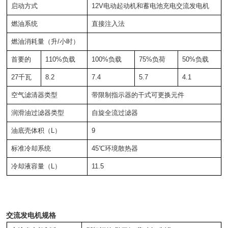
启动方式
12V电动起动机和蓄电池充电交流发电机
燃油系统
直接注入法
燃油消耗量（升/小时）
首要的
110%负载
100%负载
75%负荷
50%负载
27千瓦
8.2
7.4
5.7
4.1
空气滤清器类型
带限制指示器的干式可更换元件
润滑油过滤器类型
自旋全流过滤器
油底壳体积（L）
9
标准冷却系统
45℃环境散热器
冷却液容量（L）
11.5
交流发电机规格