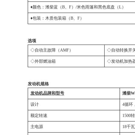
♦颜色：潍柴蓝（B、F）/米色雨篷和黑色底盘（L）
♦包装：木质包装箱（B、F）
选项
◇自动主故障（AMF）
◇自动转换开关
◇外部燃油箱
◇发动机加热
发动机规格
发动机品牌和型号
潍柴WP
设计
4循环
额定转速
1500
主电源
18千瓦