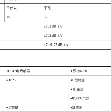
千伏安
千瓦
15
12
≤102 dB（A）
≤102 dB（A）
≤7m时75 dB（A）
♦DC12电启动器
♦ 深海6020
♦ IP23
♦H型绝缘
♦ 断路器
♦电池充电器
♦叉车槽
♦减震器