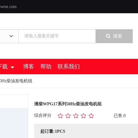
twest.com
搜索
下载
博客
帮助
联系我们
50Hz柴油发电机组
潍柴WPG17系列50Hz柴油发电机组
综合评分
已售:0
起订量:1PCS