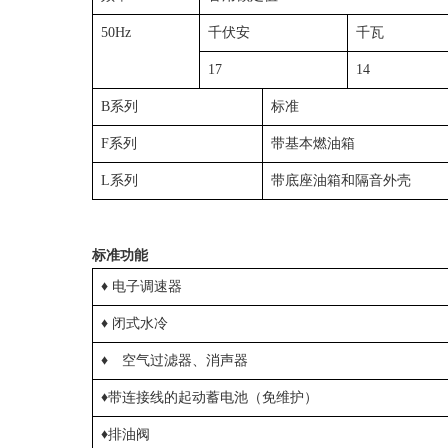
50Hz
千伏安
千瓦
17
14
B系列
标准
F系列
带基本燃油箱
L系列
带底座油箱和隔音外壳
标准功能
♦ 电子调速器
♦ 闭式水冷
♦
空气过滤器、消声器
♦带连接线的起动蓄电池（免维护）
♦排油阀