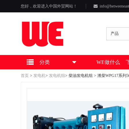
您好，欢迎进入中国外贸网站！
info@betweeneas
产品
分类
WE做什么
首页
>
发电机
>
发电机组
>
柴油发电机组
> 潍柴WPG17系列