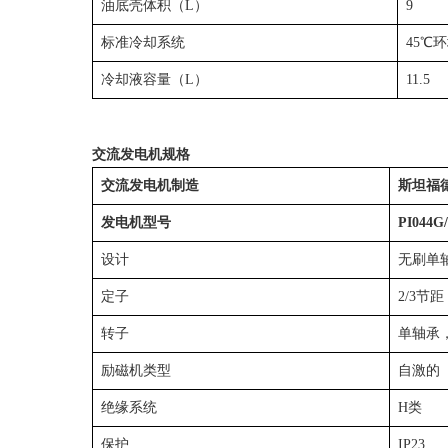
油底壳体积（L）
9
标准冷却系统
45℃
冷却液容量（L）
11.5
交流发电机规格
交流发电机制造
斯坦福德
发电机型号
PI044G
设计
无刷单
定子
2/3节距
转子
单轴承
励磁机类型
自激的
绝缘系统
H类
保护
IP23