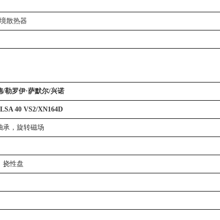
环境散热器
/勒罗伊·萨默尔/兴诺
/LSA 40 VS2/XN164D
轴承，旋转磁场
，挠性盘