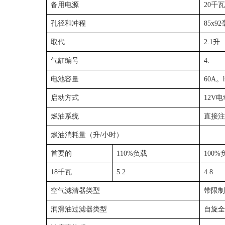
备用电源
20千瓦
孔径和冲程
85x9
取代
2.1升
气缸编号
4.
电池容量
60A。
启动方式
12V
燃油系统
直接注
燃油消耗量（升/小时）
首要的
110%负载
100%
18千瓦
5.2
4.8
空气滤清器类型
带限制
润滑油过滤器类型
自旋全