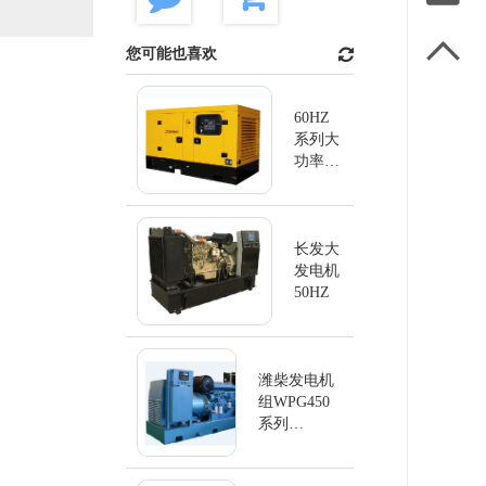

您可能也喜欢
60HZ
系列大
功率发
电机
长发大
发电机
50HZ
潍柴发电机
组WPG450
系列
60Hz/450KW
柴油发电机