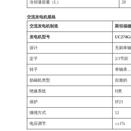
冷却液容量（L）
28
交流发电机规格
交流发电机制造
斯坦福德
发电机型号
UC274G/
设计
无刷单
定子
2/3节距
转子
单轴承
励磁机类型
自激的
绝缘系统
H类
保护
IP23
缠绕方式
12
电压调节
≤±1%