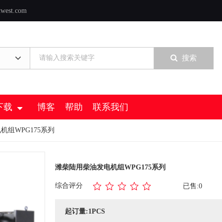
twest.com
搜索
下载
博客
帮助
联系我们
机组WPG175系列
潍柴陆用柴油发电机组WPG175系列
综合评分
已售:0
起订量:1PCS