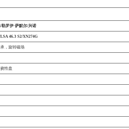
/勒罗伊·萨默尔/兴诺
LSA 46.3 S2/XN274G
轴承，旋转磁场
，挠性盘