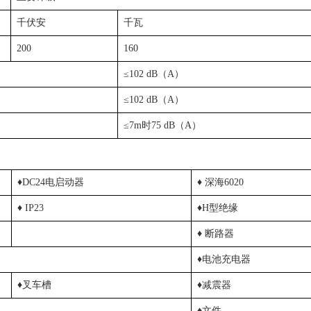
千伏安
千瓦
200
160
≤102 dB（A）
≤102 dB（A）
≤7m时75 dB（A）
♦DC24电启动器
♦ 深海6020
♦ IP23
♦H型绝缘
♦ 断路器
♦电池充电器
♦叉车槽
♦减震器
♦文件