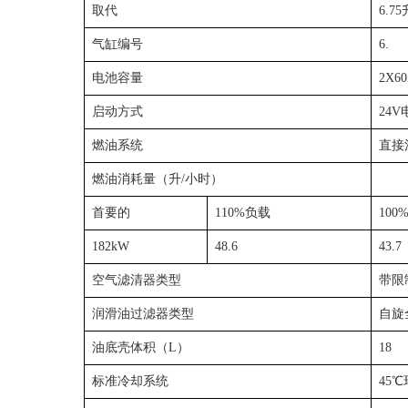
取代
6.75
气缸编号
6.
电池容量
2X6
启动方式
24
燃油系统
直接
燃油消耗量（升/小时）
首要的
110%负载
100
182kW
48.6
43.7
空气滤清器类型
带限
润滑油过滤器类型
自旋
油底壳体积（L）
18
标准冷却系统
45