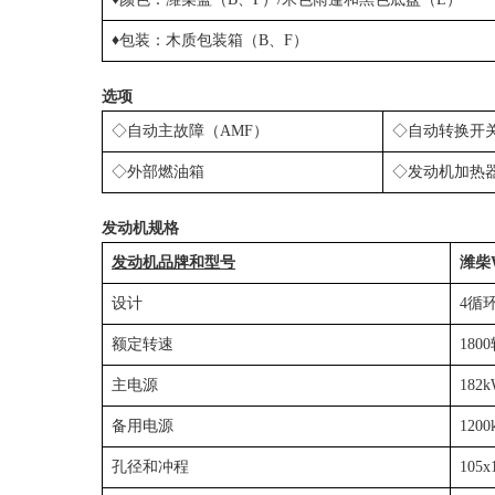
♦包装：木质包装箱（B、F）
选项
◇自动主故障（AMF）
◇自动转换开关
◇外部燃油箱
◇发动机加热
发动机规格
发动机品牌和型号
潍柴W
设计
4循
额定转速
180
主电源
182
备用电源
1200
孔径和冲程
105x