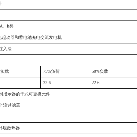
升
0A。h类
V电起动器和蓄电池充电交流发电机
注入法
%负载
75%负荷
50%负载
32.6
22.6
制指示器的干式可更换元件
全流过滤器
℃环境散热器