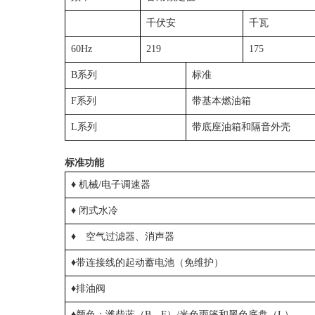
千伏安
千瓦
60Hz
219
175
B系列
标准
F系列
带基本燃油箱
L系列
带底座油箱和隔音外壳
标准功能
♦ 机械/电子调速器
♦ 闭式水冷
♦
空气过滤器、消声器
♦带连接线的起动蓄电池（免维护）
♦排油阀
♦颜色：潍柴蓝（B、F）/米色雨篷和黑色底盘（L）