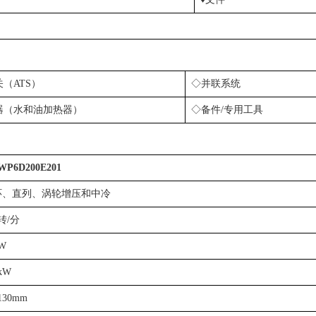
（ATS）
◇并联系统
器（水和油加热器）
◇备件/专用工具
P6D200E201
环、直列、涡轮增压和中冷
0转/分
kW
kW
130mm