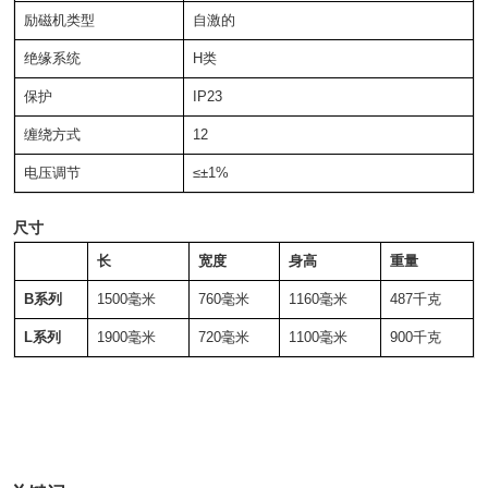
励磁机类型
自激的
绝缘系统
H类
保护
IP23
缠绕方式
12
电压调节
≤±1%
尺寸
长
宽度
身高
重量
B系列
1500毫米
760毫米
1160毫米
487千克
L系列
1900毫米
720毫米
1100毫米
900千克