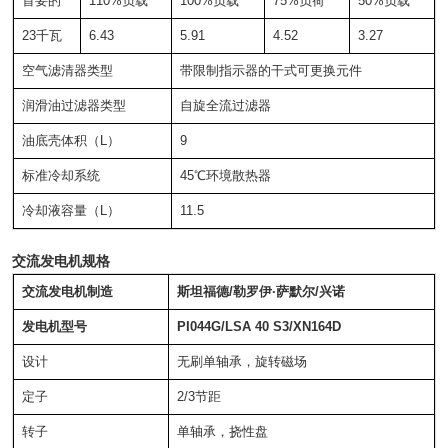
首要的
110%负载
100%负载
75%负荷
50%负载
23千瓦
6.43
5.91
4.52
3.27
空气滤清器类型
带限制指示器的干式可更换元件
润滑油过滤器类型
自旋全流过滤器
油底壳体积（L）
9
标准冷却系统
45℃环境散热器
冷却液容量（L）
11.5
交流发电机规格
交流发电机制造
斯坦福德/勒罗伊·萨默尔/兴诺
发电机型号
PI044G/LSA 40 S3/XN164D
设计
无刷单轴承，旋转磁场
定子
2/3节距
转子
单轴承，挠性盘