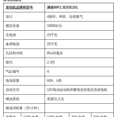
发动机品牌和型号
潍柴WP2.3D25E201
设计
4循环、串联、自然吸气
额定转速
1800转/分
主电源
23千瓦
备用电源
25千瓦
孔径和冲程
85x92毫米
取代
2.3升
气缸编号
4.
电池容量
60A。h类
启动方式
12V电动起动机和蓄电池充电交流发电机
燃油系统
直接注入法
燃油消耗量（升/小时）