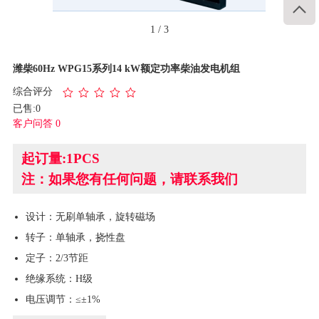

1
/
3
潍柴60Hz WPG15系列14 kW额定功率柴油发电机组
综合评分
已售:0
客户问答 0
起订量:1PCS
注：如果您有任何问题，请联系我们
设计：无刷单轴承，旋转磁场
转子：单轴承，挠性盘
定子：2/3节距
绝缘系统：H级
电压调节：≤±1%