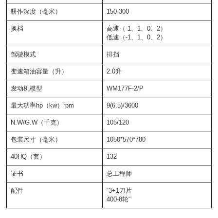
耕作深度（毫米）
150-300
换档
高速（-1、1、0、2）
低速（-1、1、0、2）
驾驶模式
排挡
变速箱油容量（升）
2.0升
发动机模型
WM177F-2/P
最大功率hp（kw）rpm
9(6.5)/3600
N.W/G.W（千克）
105/120
包装尺寸（毫米）
1050*570*780
40HQ（套）
132
证书
总工程师
配件
“3+1刀片
400-8轮“