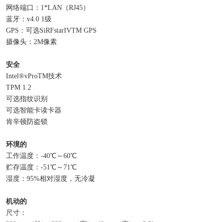
网络端口：1*LAN（RJ45）
蓝牙：v4.0 1级
GPS：可选SiRFstarIVTM GPS
摄像头：2M像素
安全
Intel®vProTM技术
TPM 1.2
可选指纹识别
可选智能卡读卡器
肯辛顿防盗锁
环境的
工作温度：-40℃～60℃
贮存温度：-51℃～71℃
湿度：95%相对湿度，无冷凝
机动的
尺寸：