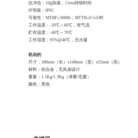
抗冲击：10g加速，11ms持续时间
IP等级：IP65
可靠性：MTBF≥5000h；MTTR≤0.5小时
工作温度：-20℃～60℃，有气流
贮存温度：-40℃～70℃
工作湿度：95%@40℃，无冷凝
机动的
尺寸：180mm（长）x148mm（宽）x55mm（高）
材料：铝合金，无风扇设计
重量：1.1Kg/1.3Kg（净重/毛重）
颜色：黑色