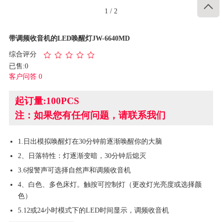

1
/
2
带调频收音机的LED唤醒灯JW-6640MD
综合评分
已售:0
客户问答 0
起订量:100PCS
注：如果您有任何问题，请联系我们
1.日出模拟唤醒灯在30分钟前逐渐唤醒你的大脑
2、日落特性：灯逐渐变暗，30分钟后熄灭
3.6报警声可选择自然声和调频收音机
4、白色、多色床灯。触按可控制灯（更改灯光亮度或选择颜
色）
5.12或24小时模式下的LED时间显示，调频收音机