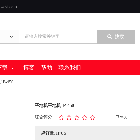
twest.com
搜索
下载
博客
帮助
联系我们
P-450
平地机平地机1P-450
综合评分
已售:0
起订量:1PCS