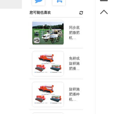

您可能也喜欢
同步底
肥撒肥
机
2FCF-6
/ 2FCF-
8
免耕或
旋耕施
肥播种
机
2BMF
旋耕施
肥播种
机
2BMF