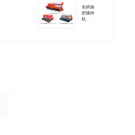
免耕施
肥播种
机
2BMF