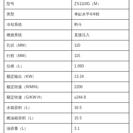
型号
ZS1110G（M）
类型
单缸水平4冲程
冷却系统
料斗
燃烧系统
直接注入
孔径（MM）
110
行程（MM）
115
位移（L）
1.093
额定输出（KW）
13.24
额定转速（R/MIN）
2200
额定转速（G/KW·H）
≤244.8
水箱容积（L）
16.5
燃油箱容积（L）
15.5
油容量（L）
3.1