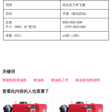
润滑
组合压力和飞溅
启动
手摇（电动启动）
总体
858×450×699
尺寸（MM）长*宽*高
（970×463×699
净重（KG）
≤180（195）
关键词
智能制造柴油机
柴油机
柴油机工作
柴油发动机说明
查看此内容的人也查看了