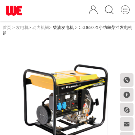
首页
>
发电机
>
动力机械
>
柴油发电机
> CED6500X小功率柴油发电机
组



