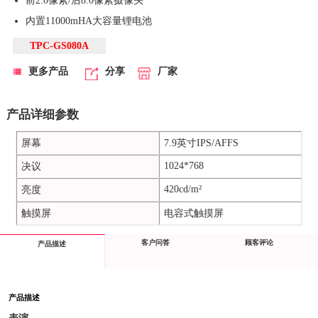
前2.0像素/后8.0像素摄像头
内置11000mHA大容量锂电池
TPC-GS080A
更多产品
分享
厂家
产品详细参数
屏幕
7.9英寸IPS/AFFS
1024*768
决议
420cd/m²
亮度
触摸屏
电容式触摸屏
客户问答
顾客评论
产品描述
产品描述
表演