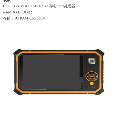
CPU：Cortex A7 1.5G Hz X4四核28nm处理器
RAM:1G LPDDR2
存储：1G RAM+16G ROM