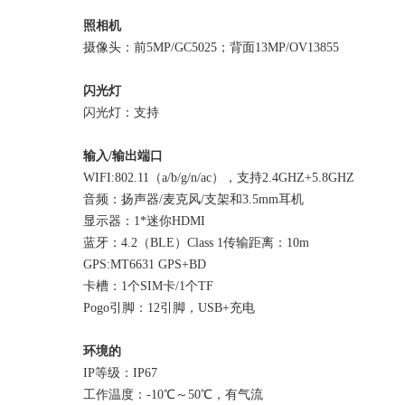
照相机
摄像头：前5MP/GC5025；背面13MP/OV13855
闪光灯
闪光灯：支持
输入/输出端口
WIFI:802.11（a/b/g/n/ac），支持2.4GHZ+5.8GHZ
音频：扬声器/麦克风/支架和3.5mm耳机
显示器：1*迷你HDMI
蓝牙：4.2（BLE）Class 1传输距离：10m
GPS:MT6631 GPS+BD
卡槽：1个SIM卡/1个TF
Pogo引脚：12引脚，USB+充电
环境的
IP等级：IP67
工作温度：-10℃～50℃，有气流