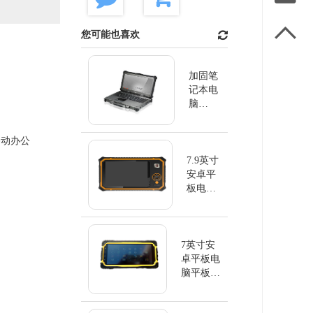

您可能也喜欢
加固笔
记本电
脑
GETAC
X500
移动办公
7.9英寸
安卓平
板电脑
平板电
脑TPC-
GS080A
7英寸安
卓平板电
脑平板电
脑TPC-
GS070AS