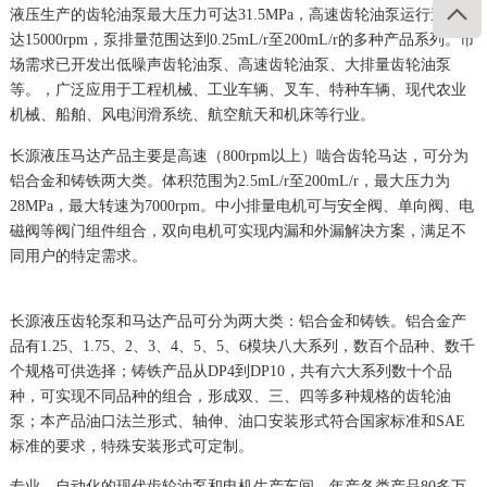

液压生产的齿轮油泵最大压力可达31.5MPa，高速齿轮油泵运行速度可
达15000rpm，泵排量范围达到0.25mL/r至200mL/r的多种产品系列。市
场需求已开发出低噪声齿轮油泵、高速齿轮油泵、大排量齿轮油泵
等。，广泛应用于工程机械、工业车辆、叉车、特种车辆、现代农业
机械、船舶、风电润滑系统、航空航天和机床等行业。
长源液压马达产品主要是高速（800rpm以上）啮合齿轮马达，可分为
铝合金和铸铁两大类。体积范围为2.5mL/r至200mL/r，最大压力为
28MPa，最大转速为7000rpm。中小排量电机可与安全阀、单向阀、电
磁阀等阀门组件组合，双向电机可实现内漏和外漏解决方案，满足不
同用户的特定需求。
长源液压齿轮泵和马达产品可分为两大类：铝合金和铸铁。铝合金产
品有1.25、1.75、2、3、4、5、5、6模块八大系列，数百个品种、数千
个规格可供选择；铸铁产品从DP4到DP10，共有六大系列数十个品
种，可实现不同品种的组合，形成双、三、四等多种规格的齿轮油
泵；本产品油口法兰形式、轴伸、油口安装形式符合国家标准和SAE
标准的要求，特殊安装形式可定制。
专业、自动化的现代齿轮油泵和电机生产车间，年产各类产品80多万