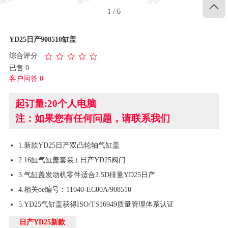

1
/
6
YD25日产908510缸盖
综合评分
已售:0
客户问答 0
起订量:20个人电脑
注：如果您有任何问题，请联系我们
1.新款YD25日产双凸轮轴气缸盖
2.16缸气缸盖套装⊥日产YD25阀门
3.气缸盖发动机零件适合2.5D排量YD25日产
4.相关oe编号：11040-EC00A/908510
5.YD25气缸盖获得ISO/TS16949质量管理体系认证
日产YD25新款