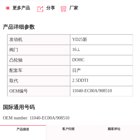
更多产品
分享
厂家
产品详细参数
发动机
YD25新
16⊥
阀门
DOHC
凸轮轴
配套车
日产
2.5DDTI
取代
11040-EC00A/908510
OEM编号
国际通用号码
OEM number: 11040-EC00A/908510
客户问答
顾客评论
产品描述