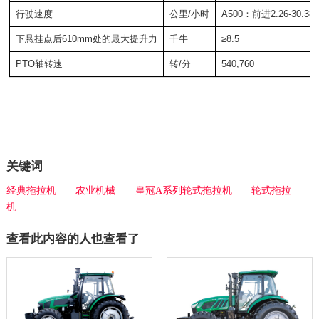
行驶速度
公里/小时
A500：前进2.26-30.38，
下悬挂点后610mm处的最大提升力
千牛
≥8.5
PTO轴转速
转/分
540,760
关键词
经典拖拉机
农业机械
皇冠A系列轮式拖拉机
轮式拖拉
机
查看此内容的人也查看了