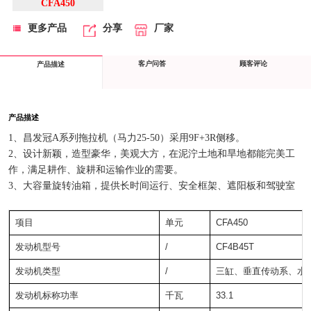
CFA450
更多产品
分享
厂家
客户问答
顾客评论
产品描述
产品描述
1、昌发冠A系列拖拉机（马力25-50）采用9F+3R侧移。
2、设计新颖，造型豪华，美观大方，在泥泞土地和旱地都能完美工
作，满足耕作、旋耕和运输作业的需要。
3、大容量旋转油箱，提供长时间运行、安全框架、遮阳板和驾驶室
项目
单元
CFA450
发动机型号
/
CF4B45T
发动机类型
/
三缸、垂直传动系、水
发动机标称功率
千瓦
33.1