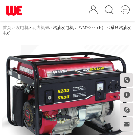
首页
>
发电机
>
动力机械
>
汽油发电机
> WM7000（E）-G系列汽油发
电机



