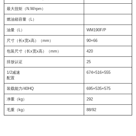
最大扭矩（N.M/rpm）
燃油箱容量（L）
油量（L）
WM190F/P
尺寸（长x宽x高）（mm）
90×66
包装尺寸（长x宽x高）（mm）
420
排放认证
25
1/2减速
674×516×555
配置
装载能力/40HQ
695×535×575
净重（kg）
292
毛重（kg）
88/92