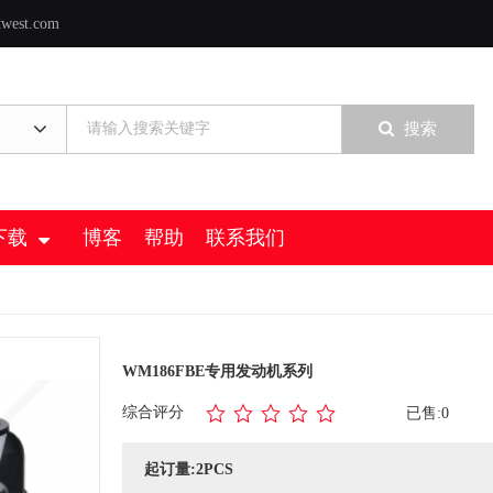
twest.com
搜索
下载
博客
帮助
联系我们
WM186FBE专用发动机系列
综合评分
已售:0
起订量:2PCS