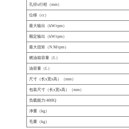
孔径x行程（mm）
位移（cc）
最大输出（kW/rpm）
额定输出（kW/rpm）
最大扭矩（N.M/rpm）
燃油箱容量（L）
油容量（L）
尺寸（长x宽x高）（mm）
包装尺寸（长x宽x高）（mm）
负载能力/40HQ
净重（kg）
毛重（kg）