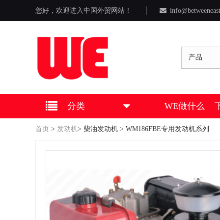
您好，欢迎进入中国外贸网站！
info@betweeneas
产品
分类
WE做什么
首页
>
发动机
>
柴油发动机
> WM186FBE专用发动机系列