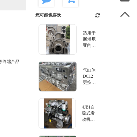

您可能也喜欢
适用于
斯堪尼
亚的缸
体
DC13
等终端产品
气缸体
DC12
更换斯
堪尼亚
4JB1自
吸式发
动机
4JB1NA
EUI排