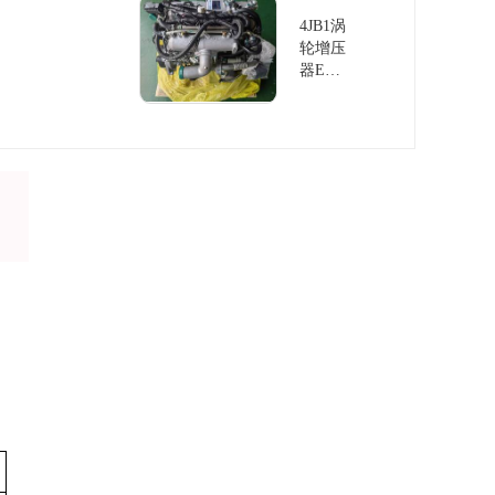
放
4JB1涡
轮增压
器EU
IV排放
发动机