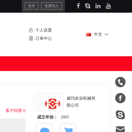
登录
免费加入
个人设置
中文
订单中心


威玛农业机械有
限公司
客户问答 0

成立年份：
2003
