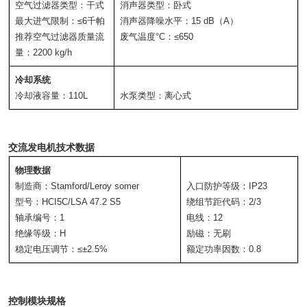
空气过滤器类型：干式
消声器类型：卧式
最大进气限制：≤6千帕
消声器降噪水平：15 dB（A）
推荐空气过滤器质量流
废气温度°C：≤650
量：2200 kg/h
冷却系统
冷却液容量：110L
水泵类型：离心式
交流发电机技术数据
物理数据
制造商：Stamford/Leroy somer
入口防护等级：IP23
型号：HCI5C/LSA 47.2 S5
绕组节距代码：2/3
轴承编号：1
电线：12
绝缘等级：H
励磁：无刷
稳定电压调节：≤±2.5%
额定功率因数：0.8
控制模块规格