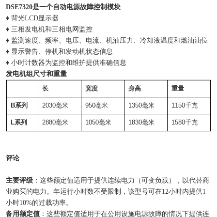
DSE7320是一个自动电源故障控制模块
♦ 背光LCD显示器
♦ 三相发电机和三相电网监控
♦ 监测速度、频率、电压、电流、机油压力、冷却液温度和燃油油位
♦ 显示警告、停机和发动机状态信息
♦ 小时计数器为监控和维护提供准确信息
发电机组尺寸和重量
长
宽度
身高
重量
B系列
2030毫米
950毫米
1350毫米
1150千克
L系列
2880毫米
1050毫米
1830毫米
1580千克
评论
主要评级
：这些额定值适用于提供连续电力（可变负载），以代替商
业购买的电力。年运行小时数不受限制，该型号可在12小时内提供1
小时10%的过载功率。
备用额定值
：这些额定值适用于在公用设施电源故障的情况下提供连