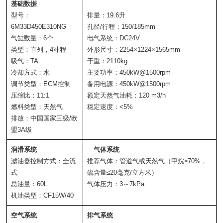
基础数据
型号：
排量：19.6升
6M33D450E310NG
孔径/行程：150/185mm
气缸数量：6个
电气系统：DC24V
类型：直列，4冲程
外形尺寸：2254×1224×1565mm
吸气：TA
干重：2110kg
冷却方式：水
主要功率：450kW@1500rpm 
调节类型：ECM控制
备用电源：450kW@1500rpm
压缩比：11:1
额定天然气油耗：120 m3/h
燃料类型：天然气
稳定速度：<5%
排放：中国国家三级/欧
盟3A级
润滑系统
气体系统
滤油器控制方式：全流
推荐气体：管道气或天然气（甲烷≥70%，
式
硫含量≤20毫克/立方米）
总油量：60L
气体压力：3～7kPa
机油类型：CF15W/40
空气系统
排气系统