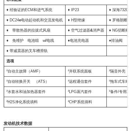
♦ 经验证的ECM和进气系统
♦ IP23
♦ 深海732
♦ DC24
e
电动起动机和交流发电机
♦ H型绝缘
♦ 罗格朗断
♦
带散热器的拉拔式风扇
♦ 空气过滤器
&
消声器
♦ NG切断阀
♦
免维护
电池组
w
/
电线
♦电池充电器
♦排油阀
♦
带减震器的叉车槽滑轨
选项
²自动主故障（AMF）
²并联系统面板
²隔音外壳
²自动转换开关
（ATS）
²远程通信套件
²拖车式车站
²水套水和油加热器套件
²LPG蒸汽套件
²备件/专用
²H2S净化系统填料
²CHP系统填料
发动机技术数据