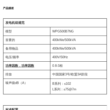
产品描述
发电机组规范
模型
WPG500B7NG
首要的
400kWe/500kVA
备用物品
400kWe/500kVA
电压/频率
400V/50Hz
功率因数，功率因数
0.8-3相
排放
中国国家3号/欧盟3A阶段
噪声级dB（A）
B系列：≤102
L系列：≤75@7m
标准配置