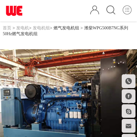
首页
>
发电机
>
发电机组
>
燃气发电机组
> 潍柴WPG500B7NG系列
50Hz燃气发电机组



