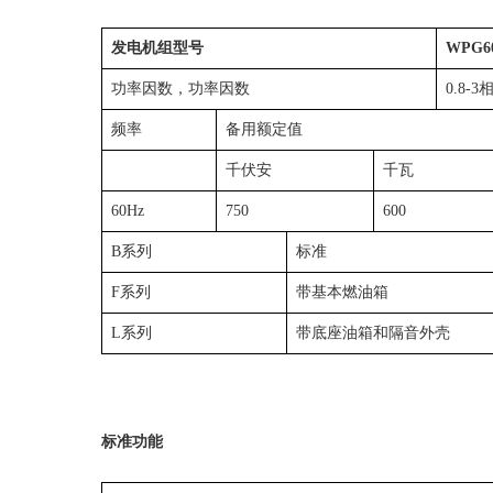
发电机组型号
WPG60
功率因数，功率因数
0.8-3
频率
备用额定值
千伏安
千瓦
60Hz
750
600
B系列
标准
F系列
带基本燃油箱
L系列
带底座油箱和隔音外壳
标准功能