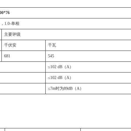
0*76
相，1.0-单相
主要评级
千伏安
千瓦
681
545
≤102 dB（A）
≤102 dB（A）
≤7m时为89dB（A）