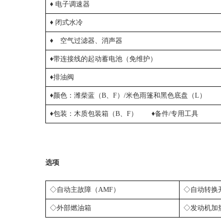
♦ 电子调速器
♦ 闭式水冷
♦
空气过滤器、消声器
♦带连接线的起动蓄电池（免维护）
♦排油阀
♦颜色：潍柴蓝（B、F）/米色雨篷和黑色底盘（L）
♦包装：木质包装箱（B、F）
♦
备件/专用工具
选项
◇自动主故障（AMF）
◇自动转换开
◇外部燃油箱
◇发动机加