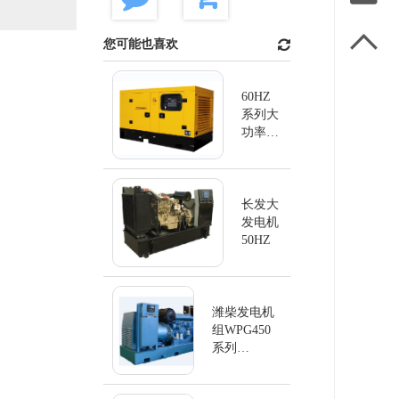

您可能也喜欢
60HZ
系列大
功率发
电机
长发大
发电机
50HZ
潍柴发电机
组WPG450
系列
60Hz/450KW
柴油发电机