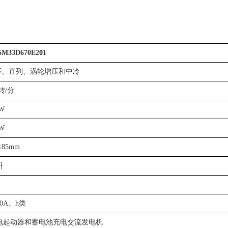
M33D670E201
环、直列、涡轮增压和中冷
0转/分
kW
kW
185mm
升
00A。h类
V电起动器和蓄电池充电交流发电机