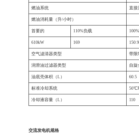
燃油系统
直接
燃油消耗量（升/小时）
首要的
110%负载
100
610kW
169
150.9
空气滤清器类型
带限
润滑油过滤器类型
自旋
油底壳体积（L）
60.5
标准冷却系统
50
冷却液容量（L）
110
交流发电机规格