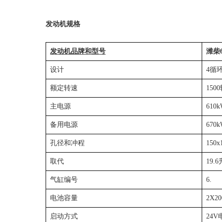
发动机规格
发动机品牌和型号
潍柴6
设计
4循
额定转速
150
主电源
610
备用电源
670
孔径和冲程
150x
取代
19.6
气缸编号
6.
电池容量
2X2
启动方式
24