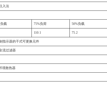
注入法
%负载
75%负荷
50%负载
110.1
75.2
制指示器的干式可更换元件
全流过滤器
℃环境散热器