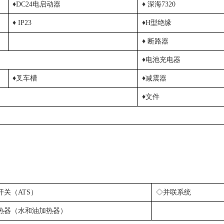
♦DC24电启动器
♦ 深海7320
♦ IP23
♦H型绝缘
♦ 断路器
♦电池充电器
♦叉车槽
♦减震器
♦文件
关（ATS）
◇并联系统
热器（水和油加热器）