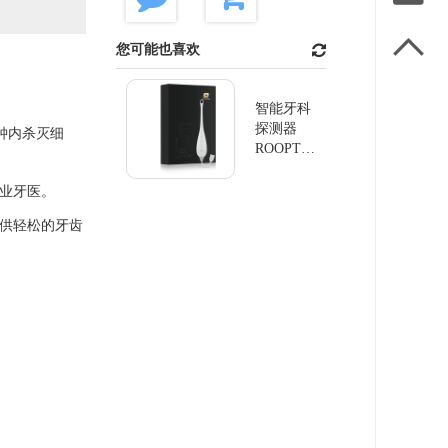

您可能也喜欢
智能牙科
探测器
钟内杀灭细
ROOPTO-
006
专业牙医。
提供轻松的牙齿