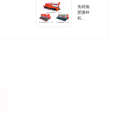
免耕施
肥播种
机
2BMF