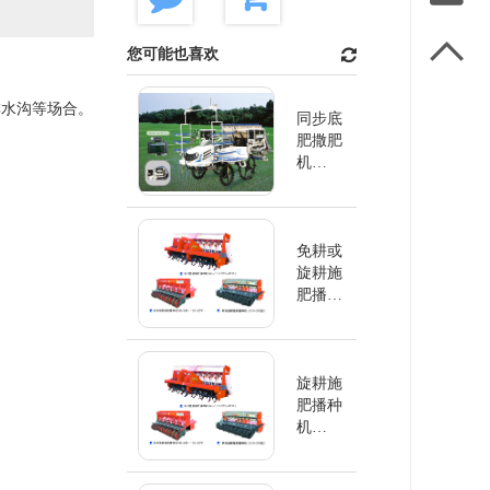

您可能也喜欢
排水沟等场合。
同步底
肥撒肥
机
2FCF-6
/ 2FCF-
8
免耕或
旋耕施
肥播种
机
2BMF
旋耕施
肥播种
机
2BMF