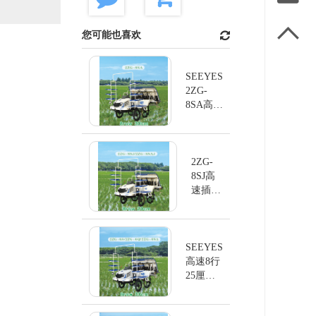

您可能也喜欢
SEEYES
2ZG-
8SA高速
插秧机
2ZG-
8SJ高
速插秧
机
SEEYES
高速8行
25厘米
插秧机