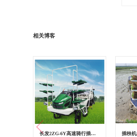
相关博客
长发2ZG-6Y高速骑行插秧机
插秧机