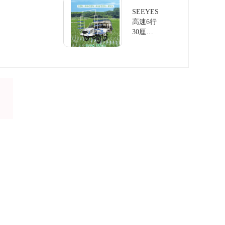
SEEYES
高速6行
30厘米
水稻插
秧机