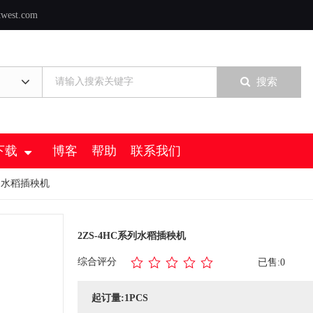
twest.com
搜索
下载
博客
帮助
联系我们
系列水稻插秧机
2ZS-4HC系列水稻插秧机
综合评分
已售:0
起订量:1PCS